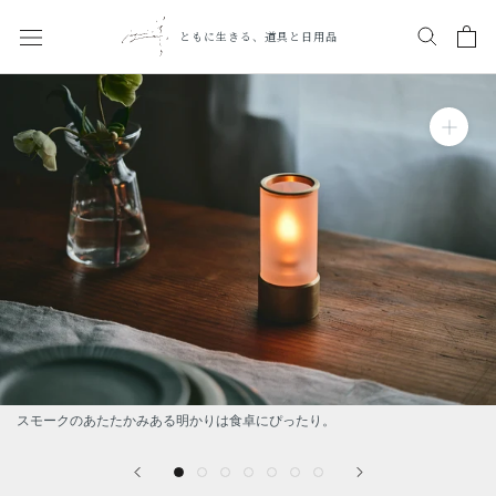
ス
キ
ともに生きる、道具と日用品
ッ
プ
し
て
コ
ン
テ
ン
ツ
に
移
動
す
る
スモークのあたたかみある明かりは食卓にぴったり。