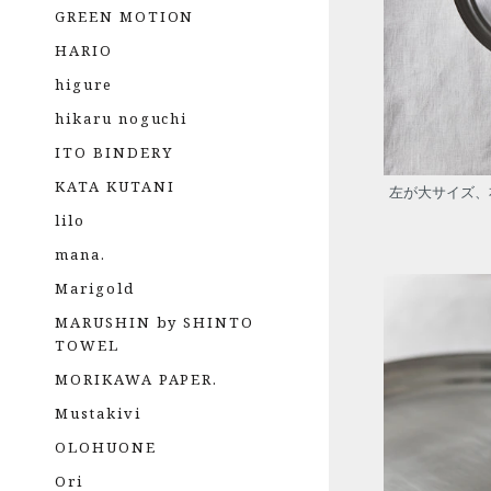
GREEN MOTION
HARIO
higure
hikaru noguchi
ITO BINDERY
KATA KUTANI
左が大サイズ、
lilo
mana.
Marigold
MARUSHIN by SHINTO
TOWEL
MORIKAWA PAPER.
Mustakivi
OLOHUONE
Ori