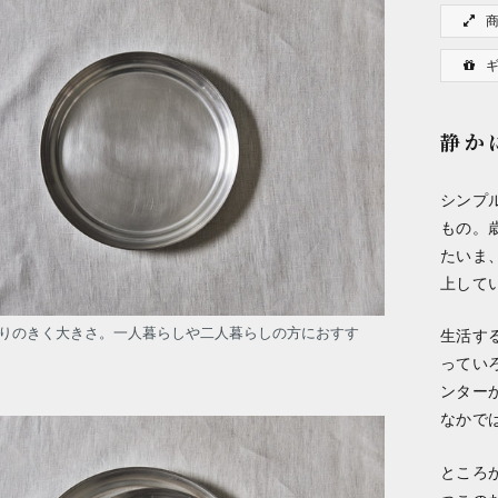
静か
シンプ
もの。
たいま
上して
りのきく大きさ。一人暮らしや二人暮らしの方におすす
生活す
ってい
ンター
なかで
ところ