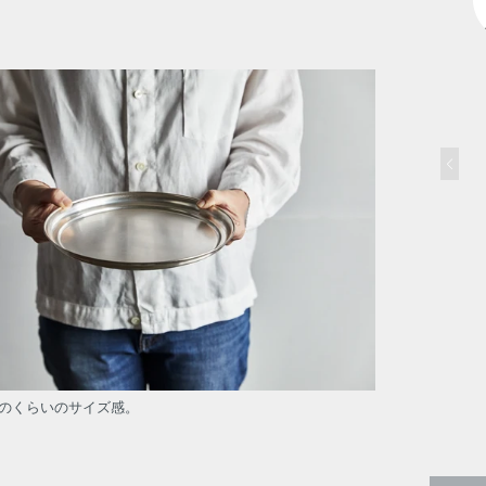
朝が遅い私は、キッチンにあるものを
かき集めて朝食をとるのですが、そん
な一人用のお膳として使うのもよさそ
うです。
小サイズの直径はB5サイズの横の長さ
に近いので、グラスを4,5個ほど乗せ
られそう。
シンプルなデザインですが、水平にし
て横から見ると立ち上がりのくぼみが
とてもきれいで、うっとりしてしまい
ます。
経年変化を楽しみながら、時間をかけ
て育てるのも楽しみの一つです。
のくらいのサイズ感。