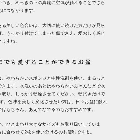
がつき、めっきの下の真鍮に空気が触れることでさら
化につながります。
ある美しい色合いは、大切に使い続けた方だけが見ら
権。うっかり付けてしまった傷でさえ、愛おしく感じ
いますね。
までも愛することができるお盆
は、やわらかいスポンジと中性洗剤を使い、まるっと
できます。水洗いのあとはやわらかいふきんなどで水
き取り、しっかり乾燥させてください。乾拭きだけで
です。色味を美しく変化させたい方は、日々お盆に触れ
のはもちろん、あえてなでるのもおすすめです。
か、ひとまわり大きなサイズもお取り扱いしていま
途に合わせて2枚を使い分けるのも便利ですよ。