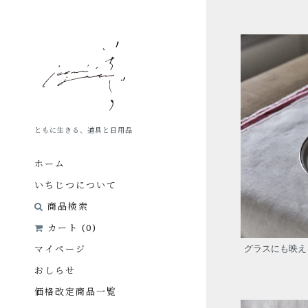
ス
キ
ッ
プ
し
て
コ
ン
ともに生きる、道具と日用品
テ
ン
ホーム
ツ
に
いちじつについて
移
商品検索
動
カート (
0
)
す
る
マイページ
グラスにも映え
おしらせ
価格改定商品一覧