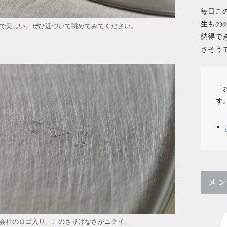
毎日こ
生もの
で美しい。ぜひ近づいて眺めてみてください。
納得で
さそう
「
す
メ
プロジェクトマネージャー 三
会社のロゴ入り。このさりげなさがニクイ。
井