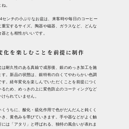
よね。
24センチの小ぶりなお盆は、来客時や毎日のコーヒー
に重宝するサイズ。陶器や磁器、ガラスなど、どんな
食器とも相性がいいです。
変化を楽しむことを前提に制作
盆は耐久性のある真鍮で成形後、銀のめっき加工を施
ます。新品の状態は、銀特有の白くてやわらかい色調
です。経年変化を楽しんでいただくことを前提につく
いるため、めっきの上に変色防止のコーティングなど
かけられていません。
いくうちに、酸化・硫化作用で色がだんだんと鈍くく
いき、黄色みを帯びていきます。手や器などがよく触
所には「アタリ」と呼ばれる、独特の風合いが表れま