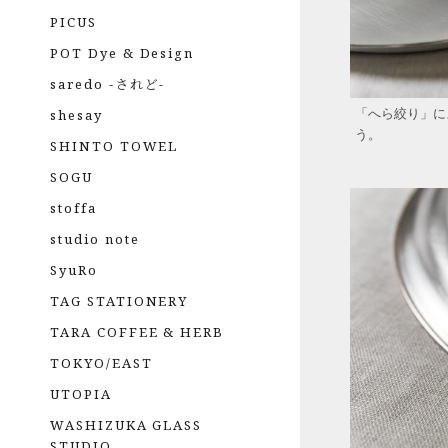
PICUS
POT Dye & Design
saredo -されど-
「へら絞り」に
shesay
う。
SHINTO TOWEL
SOGU
stoffa
studio note
SyuRo
TAG STATIONERY
TARA COFFEE & HERB
TOKYO/EAST
UTOPIA
WASHIZUKA GLASS
STUDIO