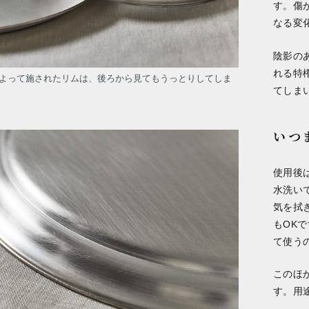
す。傷
なる変
陰影の
れる特
よって施されたリムは、後ろから見てもうっとりしてしま
てしま
いつ
使用後
水洗い
気を拭
もOK
て使う
このほ
す。用