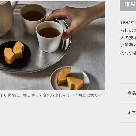
東
199
らしの
人の技
い勝手
のない
商品
より豊かに。毎日使って変化を楽しんで（＊写真は大サイ
ギフ