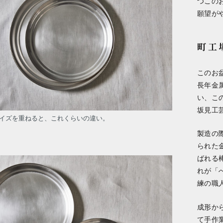
つこの
願望が
町工
このお
長年金
い、こ
坂見工
イズを重ねると、これくらいの違い。
製造の
られた
ばれる
れが「
練の職
成形か
て手作