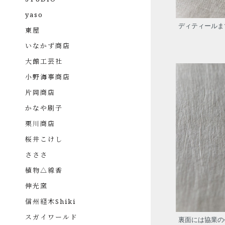
yaso
ディティールま
東屋
いなかず商店
大館工芸社
小野海事商店
片岡商店
かなや刷子
栗川商店
桜井こけし
さささ
植物△線香
伸光窯
信州経木Shiki
ディレクター / バイヤー 坪根
スガイワールド
裏面には協業の