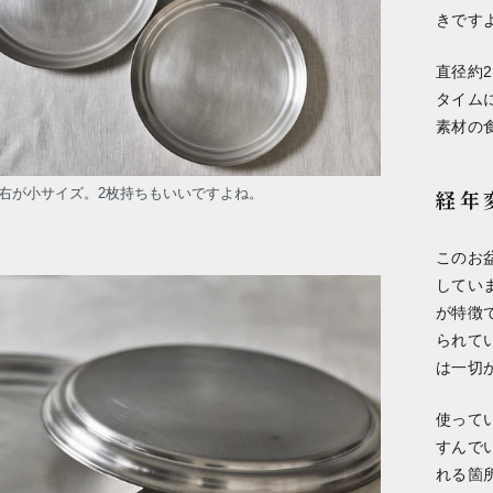
きです
直径約
タイム
素材の
右が小サイズ。2枚持ちもいいですよね。
経年
このお
してい
が特徴
られて
は一切
使って
すんで
れる箇