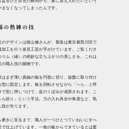
お盆をひと目見た瞬間から、家に迎え入れたいという
やまなくなってしまったんです。
場の熟練の技
盆のデザインは猿山修さんが、製造は東京都荒川区で
属加工を行う坂見工芸が手がけています。ご覧くださ
のリム（縁）の絶妙な立ち上がりの美しさを。これは
芸の職人技の賜物です。
際はまず薄い真鍮の板を円形に切り、旋盤に取り付け
金型に固定します。板を回転させながら「へら」と呼
棒で型に押しつけて、盆のくぼみが成形されます。こ
へら絞り」という手法。力の入れ具合や角度など、熟
人技が光ります。
ら磨きに至るまで、職人が一つひとつていねいにすべ
業で仕上げています。一枚の板からできているとは驚