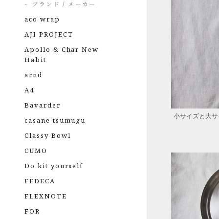
ブランド / メーカー
aco wrap
AJI PROJECT
Apollo & Char New
Habit
arnd
A4
Bavarder
小サイズと大サ
casane tsumugu
Classy Bowl
CUMO
Do kit yourself
FEDECA
FLEXNOTE
FOR