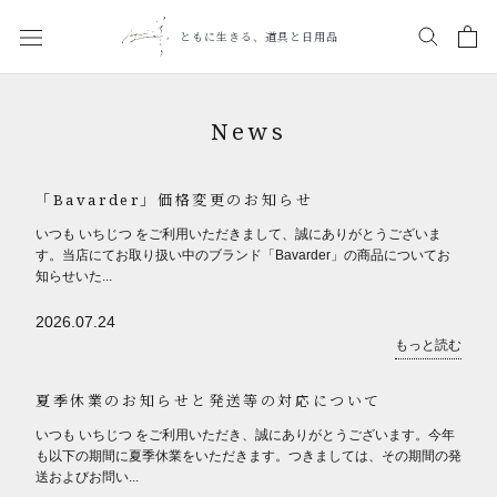
ス
キ
ともに生きる、道具と日用品
ッ
プ
し
News
て
コ
ン
「Bavarder」価格変更のお知らせ
テ
いつも いちじつ をご利用いただきまして、誠にありがとうございま
ン
す。当店にてお取り扱い中のブランド「Bavarder」の商品についてお
ツ
知らせいた...
に
移
2026.07.24
動
もっと読む
す
る
夏季休業のお知らせと発送等の対応について
いつも いちじつ をご利用いただき、誠にありがとうございます。今年
も以下の期間に夏季休業をいただきます。つきましては、その期間の発
送およびお問い...