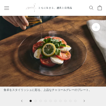
ス
キ
ともに生きる、道具と日用品
ッ
プ
し
て
コ
ン
テ
ン
ツ
に
移
動
す
る
食卓をスタイリッシュに彩る、上品なチャコールグレーのプレート。