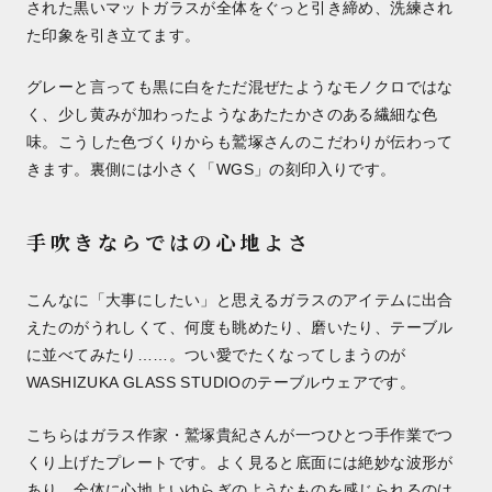
された黒いマットガラスが全体をぐっと引き締め、洗練され
た印象を引き立てます。
グレーと言っても黒に白をただ混ぜたようなモノクロではな
く、少し黄みが加わったようなあたたかさのある繊細な色
味。こうした色づくりからも鷲塚さんのこだわりが伝わって
きます。
裏側には小さく「WGS」の刻印入りです。
手吹きならではの心地よさ
こんなに「大事にしたい」と思えるガラスのアイテムに出合
えたのがうれしくて、何度も眺めたり、磨いたり、テーブル
に並べてみたり……。つい愛でたくなってしまうのが
WASHIZUKA GLASS STUDIOのテーブルウェアです。
こちらはガラス作家・鷲塚貴紀さんが一つひとつ手作業でつ
くり上げたプレートです。よく見ると底面には絶妙な波形が
あり、全体に心地よいゆらぎのようなものを感じられるのは