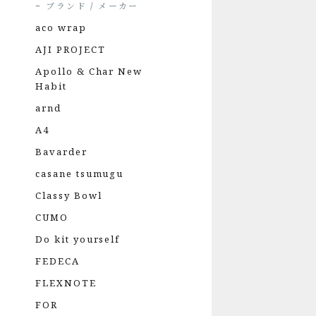
ブランド / メーカー
aco wrap
AJI PROJECT
Apollo & Char New
Habit
arnd
A4
Bavarder
casane tsumugu
Classy Bowl
CUMO
Do kit yourself
FEDECA
FLEXNOTE
FOR