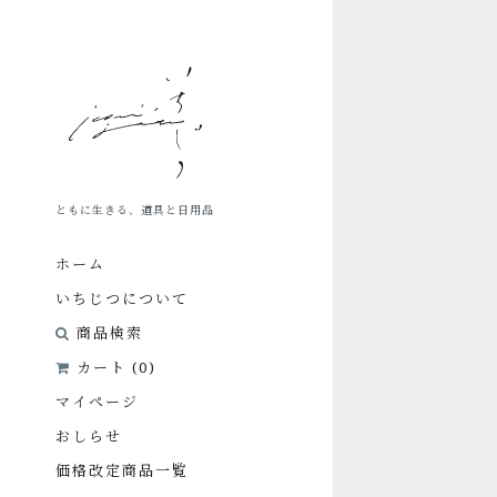
ス
キ
ッ
プ
し
て
コ
ン
ともに生きる、道具と日用品
テ
ン
ホーム
ツ
に
いちじつについて
移
商品検索
動
カート (
0
)
す
る
マイページ
おしらせ
価格改定商品一覧