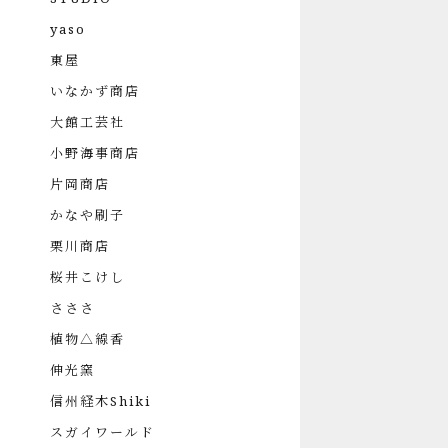
yaso
東屋
いなかず商店
大館工芸社
小野海事商店
片岡商店
かなや刷子
栗川商店
桜井こけし
さささ
植物△線香
伸光窯
信州経木Shiki
スガイワールド