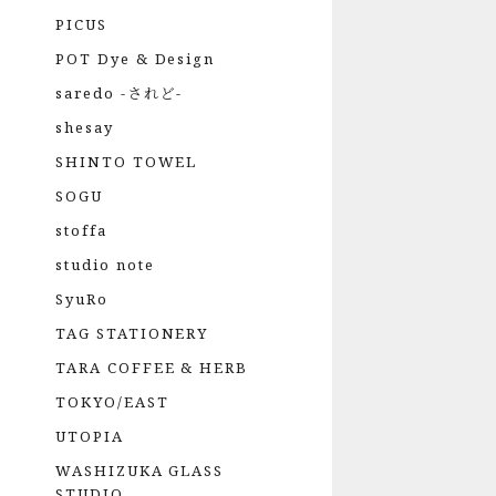
PICUS
POT Dye & Design
saredo -されど-
shesay
SHINTO TOWEL
SOGU
stoffa
studio note
SyuRo
TAG STATIONERY
TARA COFFEE & HERB
TOKYO/EAST
UTOPIA
WASHIZUKA GLASS
STUDIO